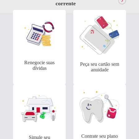
corrente
Antecipação
Bradesco Explica
Renegocia
Imposto de renda
Dívidas
Renegocie suas
Peça seu cartão sem
dívidas
anuidade
Contrate seu plano
Simule seu