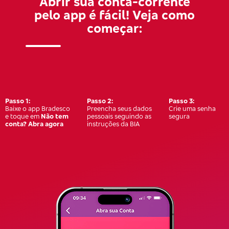
Abrir sua conta-corrente
pelo app é fácil! Veja como
começar:
Passo
1:
Passo
2:
Passo
3:
Baixe o app Bradesco
Preencha seus dados
Crie uma senha
e toque em
Não tem
pessoais seguindo as
segura
conta? Abra agora
instruções da BIA