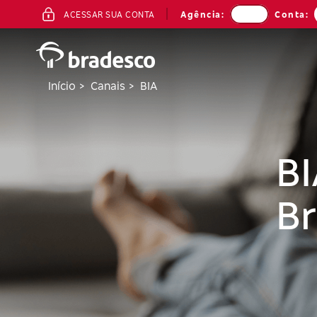
ACESSO
Agência:
Conta:
ACESSAR SUA CONTA
AO
INTERNET
BANKING
Início >
Canais >
BIA
BI
Br