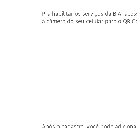
Pra habilitar os serviços da BIA, ac
a câmera do seu celular para o QR C
Separamos para você
Bradesc
Antecipação Imposto de renda
Explica
Após o cadastro, você pode adicion