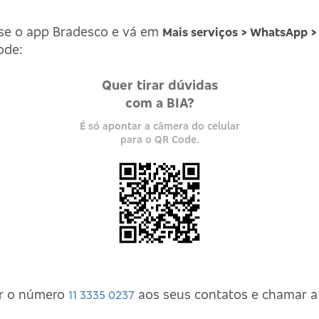
esse o app Bradesco e vá em
Mais serviços > WhatsApp > 
ode:
Quer tirar dúvidas
com a BIA?
É só apontar a câmera do celular
para o QR Code.
o
Renegociação de
Dívidas
ar o número
aos seus contatos e chamar a
11 3335 0237