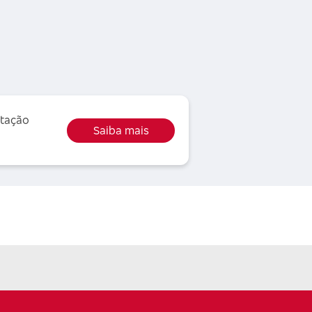
atação
Saiba mais