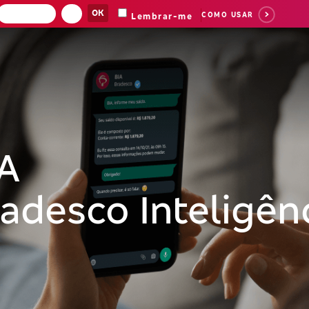
COMO USAR
Lembrar-me
A
adesco Inteligênci