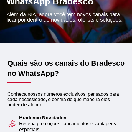
WhatsApp Bradesco
SEPARAMOS PARA VOCÊ
Além da BIA, agora você tem novos canais para
Antecipação
Renegoc
ficar por dentro de novidades, ofertas e soluções.
Imposto de
Bradesco
de
renda
Explica
Dívidas
Quais são os canais do Bradesco
no WhatsApp?
Conheça nossos números exclusivos, pensados para
cada necessidade, e confira de que maneira eles
podem te atender.
Bradesco Novidades
Receba promoções, lançamentos e vantagens
especiais.