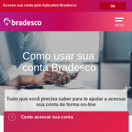
Acesse sua conta pelo Aplicativo Bradesco
Ok
MENU
Como usar sua
conta Bradesco
MAIS BUSCADOS
SUAS BUSCAS
RECENTES
Tudo que você precisa saber para te ajudar a acessar
sua conta de forma on-line
Como acessar sua conta