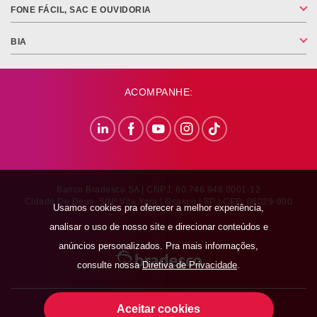
FONE FÁCIL, SAC E OUVIDORIA
BIA
ACOMPANHE:
Banco Bradesco SA | CNPJ: 60.746.948.0001-12
Cidade De Deus, S/nº Vila Yara | Osasco | SP | CEP: 06029-900
Usamos cookies pra oferecer a melhor experiência,
analisar o uso de nosso site e direcionar conteúdos e
anúncios personalizados. Pra mais informações,
consulte nossa
Diretiva de Privacidade
.
Aceitar cookies
SOBRE O BRADESCO
|
BRADESCO IMPRENSA
|