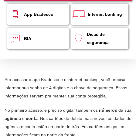
SEPARAMOS PARA VOCÊ
App Bradesco
Internet banking
Antecipação
Renegoc
Imposto de
Bradesco
de
renda
Explica
Dívidas
Dicas de
BIA
segurança
Pra acessar o app Bradesco e o internet banking, você precisa
informar sua senha de 4 dígitos e a chave de segurança. Essas
informações servem pra manter sua conta protegida.
No primeiro acesso, é preciso digitar também os
números
da sua
agência
e
conta
. Nos cartões de débito mais novos, os dados de
agência e conta estão na parte de trás. Em cartões antigos, as
informações ficam na parte da frente.