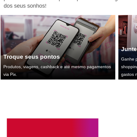
dos seus sonhos!
Junte
Troque seus pontos
Ganhe p
Produtos, viagens, cashback e até mesmo pagamentos
shoppin
via Pix.
gastos n