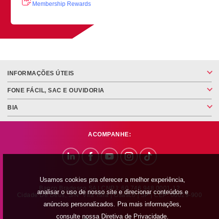
Membership Rewards
INFORMAÇÕES ÚTEIS
FONE FÁCIL, SAC E OUVIDORIA
BIA
ACOMPANHE:
Usamos cookies pra oferecer a melhor experiência,
Banco Bradesco SA | CNPJ: 60.746.948.0001-12
analisar o uso de nosso site e direcionar conteúdos e
Cidade De Deus, S/nº Vila Yara | Osasco | SP | CEP: 06029-900
anúncios personalizados. Pra mais informações,
consulte nossa
Diretiva de Privacidade
.