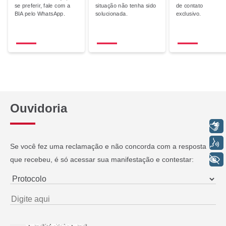
se preferir, fale com a
situação não tenha sido
de contato
SEPARAMOS PARA VOCÊ
BIA pelo WhatsApp.
solucionada.
exclusivo.
Antecipação
Renegoc
Imposto de
Bradesco
de
renda
Explica
Dívidas
Ouvidoria
Libras
Voz
Se você fez uma reclamação e não concorda com a resposta
+ Acessibilidade
que recebeu, é só acessar sua manifestação e contestar: