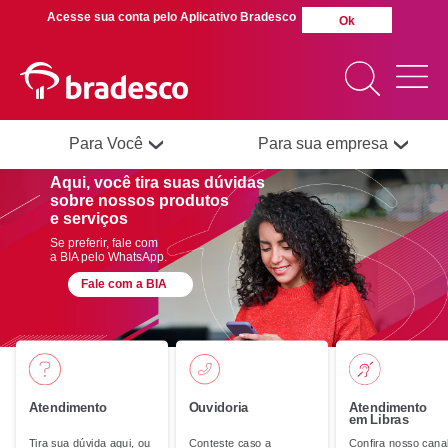
Acesse sua conta pelo Aplicativo Bradesco
Ok
Para Você
Para sua empresa
Aqui, você tira suas dúvidas
sobre nossos produtos
MAIS BUSCADOS
e serviços
SUAS BUSCAS
RECENTES
Se preferir, fale com
a BIA pelo WhatsApp.
Fale com a BIA
Atendimento
Ouvidoria
Atendimento
em Libras
Tira sua dúvida aqui, ou
Conteste caso a
Confira nosso cana