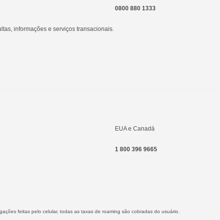
0800 880 1333
as, informações e serviços transacionais.
EUA e Canadá
1 800 396 9665
gações feitas pelo celular, todas as taxas de roaming são cobradas do usuário.