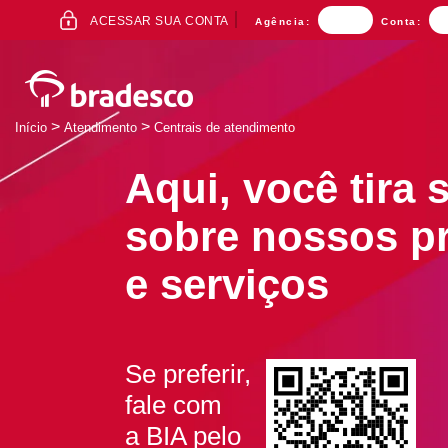
ACESSO
ACESSAR SUA CONTA
Agência:
Conta:
AO
INTERNET
BANKING
>
>
Início
Atendimento
Centrais de atendimento
Aqui, você tira
Mais buscados
sobre nossos p
e serviços
Se preferir,
fale com
Separamos para você
a BIA pelo