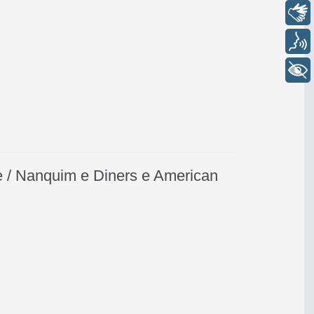
Libras
Voz
+ Acessibilidade
te / Nanquim e Diners e American