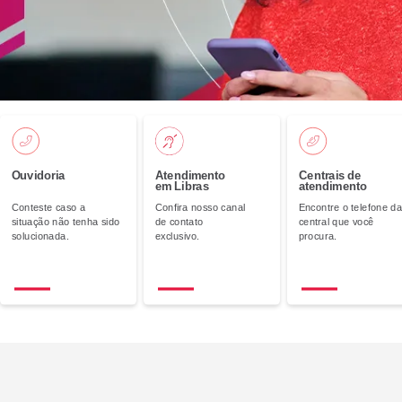
o
Renegociação de
Dívidas
Ouvidoria
Atendimento
Centrais de
em Libras
atendimento
Conteste caso a
Confira nosso canal
Encontre o telefone da
situação não tenha sido
de contato
central que você
solucionada.
exclusivo.
procura.