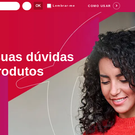
Lembrar-me
COMO USAR
 suas dúvidas
Suas buscas rece
rodutos