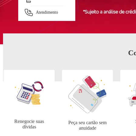
Separamos para você
Atendimento
Antecipação Imposto de renda
Bradesco Ex
Co
Renegocie suas
Peça seu cartão sem
dívidas
anuidade