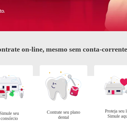
plica
Renegociação de
Dívidas
ntrate on-line, mesmo sem conta-corrent
Proteja seu l
Contrate seu plano
Simule seu
Simule aqu
dental
consórcio