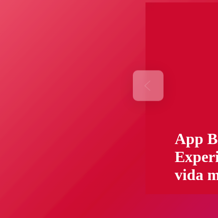
App B
Exper
vida m