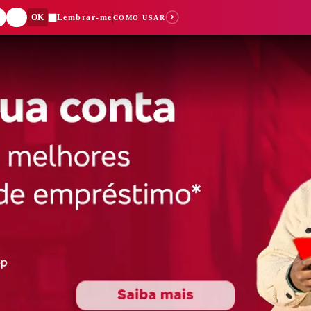
OK
Lembrar-me
COMO USAR
Dígito:
Suas buscas recent
Você ainda não fez nenhuma b