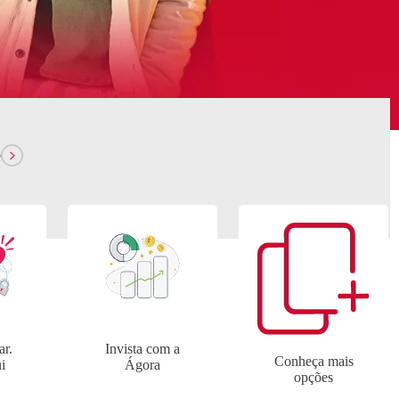
Rastrear novo cartão
Investimentos
e
ar.
Invista com a
Conheça mais
i
Ágora
opções