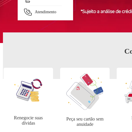
Separamos para você
Atendimento
Antecipação Imposto de renda
Bradesco Ex
Co
Renegocie suas
Peça seu cartão sem
dívidas
anuidade