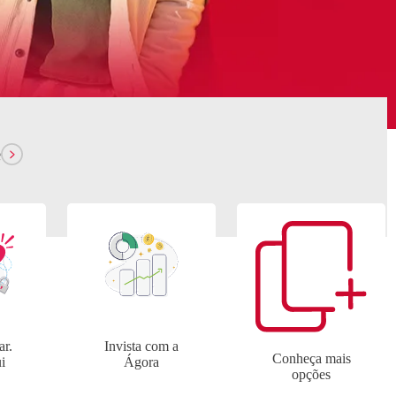
Rastrear novo cartão
Investimentos
e
ar.
Invista com a
Conheça mais
i
Ágora
opções