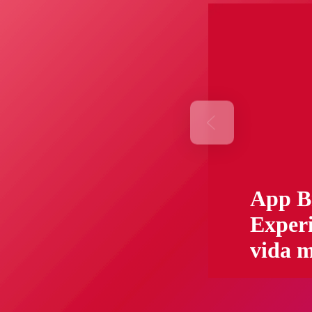
App B
Exper
vida m