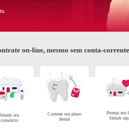
plica
Renegociação de
Dívidas
ntrate on-line, mesmo sem conta-corrent
Proteja seu l
Contrate seu plano
Simule seu
Simule aqu
dental
consórcio