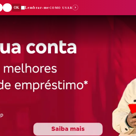
OK
Lembrar-me
COMO USAR
Dígito:
Suas buscas recent
Você ainda não fez nenhuma b