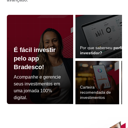
Por que saber
seu
perfil d
É fácil investir
investidor?
pelo app
Bradesco!
Acompanhe e gerencie
seus
investimentos em
Carteira
E
uma jornada 100%
recomendada de
digital.
investimentos
a