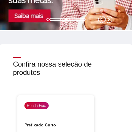
SEPARAMOS PARA VOCÊ
Antecipação
Renegoc
Imposto de
Bradesco
de
renda
Explica
Dívidas
Confira nossa seleção de
produtos
Renda Fixa
Prefixado Curto