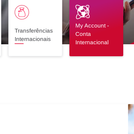
My Account -
Transferências
o
Renegociação de
Conta
Internacionais
Dívidas
Internacional