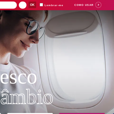
COMO USAR
Lembrar-me
Suas buscas recent
esco
âmbio