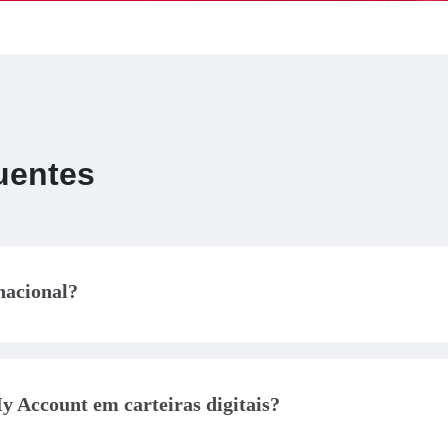
uentes
nacional?
no exterior que permite fazer transações em outras moedas. C
 e saques em outros países. Ideal pra viagens internacionais.
y Account em carteiras digitais?