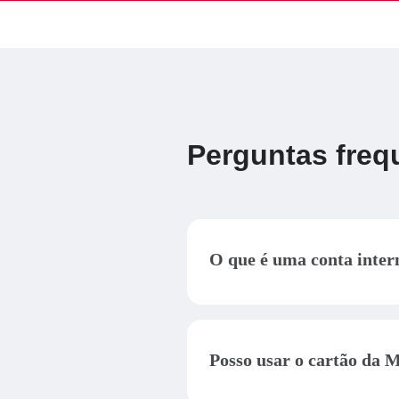
Perguntas freq
O que é uma conta inter
É uma conta bancária aberta 
cartão de débito para compras
Posso usar o cartão da M