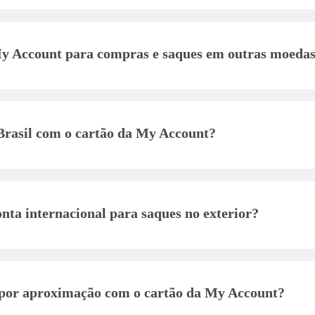
 em 195 países e o cartão tem conversão automática, pela ban
My Account para compras e saques em outras moeda
icano, mas, ao usar em países com outras moedas, a conversão
deira Visa.
Brasil com o cartão da My Account?
o pagamento é processado como crédito e debitado da sua co
onta internacional para saques no exterior?
que aceitam a bandeira Visa Plus. A tarifa é de US$ 5 por opera
lo saque.
 por aproximação com o cartão da My Account?