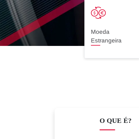
Moeda
Bradesc
Estrangeira
Antecipação Imposto de renda
Explica
O QUE É?