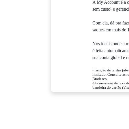
A My Account é a co
sem custo¹ e gerenci
Com ela, dá pra faz
saques em mais de 1
Nos locais onde a m
é feita automaticam
sua conta global e r
¹ Isenção de tarifas (ab
limitado. Consulte as r
Bradesco.
² A conversão da taxa d
bandeira do cartão (Visa