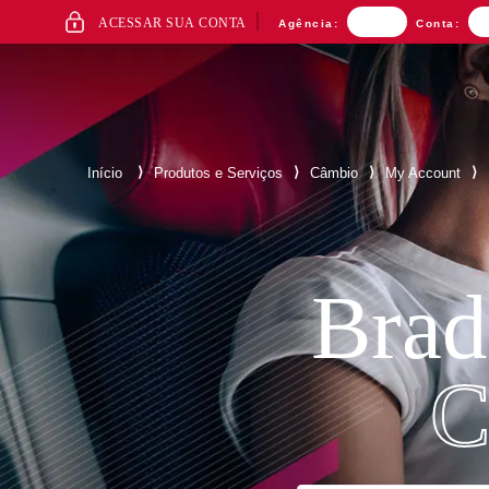
ACESSO
ACESSAR SUA CONTA
Agência:
Conta:
AO
INTERNET
BANKING
⟩
⟩
⟩
⟩
Início
Produtos e Serviços
Câmbio
My Account
Mais buscados
Brad
C
Separamos para você