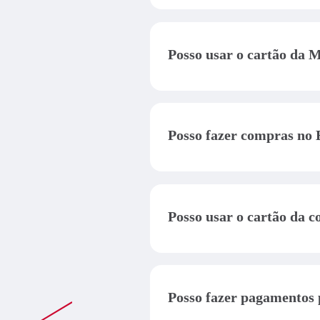
Sim. Você pode fazer compras
moedas.
Posso usar o cartão da 
Sim. A conta é em dólar amer
para a moeda local, pela ban
Posso fazer compras no 
Sim. No momento da compra, 
Posso usar o cartão da c
Sim, nos caixas eletrônicos 
também pode cobrar tarifa pe
Posso fazer pagamentos