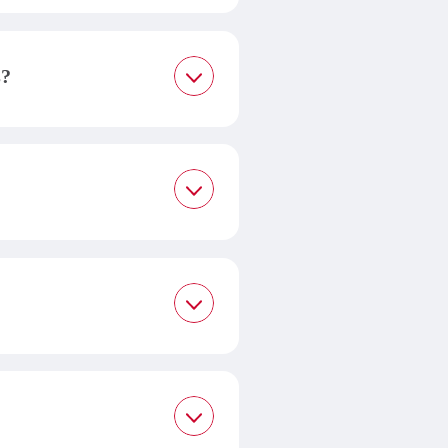
deira Visa, para 180
s?
 é feita automaticamente
nta normalmente.
ção e o estabelecimento