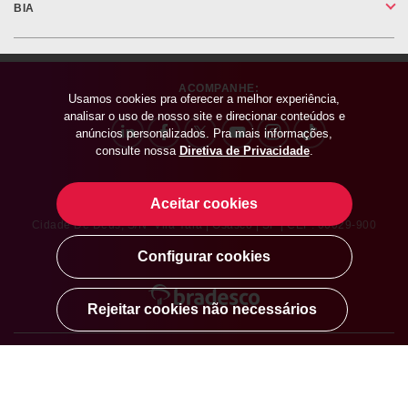
BIA
ACOMPANHE:
Usamos cookies pra oferecer a melhor experiência,
analisar o uso de nosso site e direcionar conteúdos e
anúncios personalizados. Pra mais informações,
consulte nossa
Diretiva de Privacidade
.
Aceitar cookies
Banco Bradesco SA | CNPJ: 60.746.948.0001-12
Cidade De Deus, S/nº Vila Yara | Osasco | SP | CEP: 06029-900
Configurar cookies
Rejeitar cookies não necessários
SOBRE O BRADESCO
|
BRADESCO IMPRENSA
|
TRABALHE CONOSCO
|
SEGURANÇA
|
INTEGRIDADE
|
CRÉDITO RESPONSÁVEL
|
RELAÇÃO COM INVESTIDORES