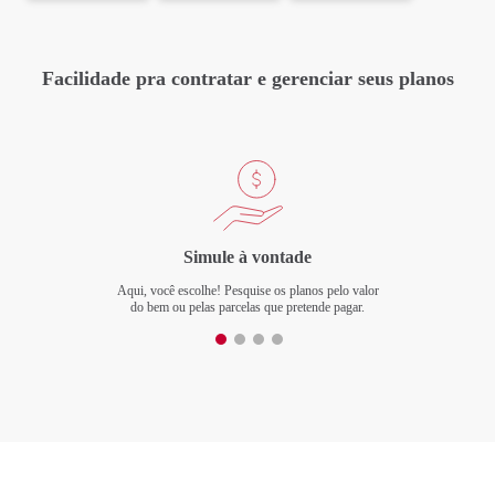
Ao preencher meus dados pessoais, tenho ciência que o tratamento
será realizado de acordo com o
Aviso de Privacidade
.
Facilidade pra contratar e gerenciar seus planos
Enviar
Ao clicar em enviar, vamos salvar os dados que você inseriu e, caso não finalize o
processo de adesão, esses dados serão excluídos automaticamente em 90 dias.
Simule à vontade
Aqui, você escolhe! Pesquise os planos pelo valor
do bem ou pelas parcelas que pretende pagar.
E-mail