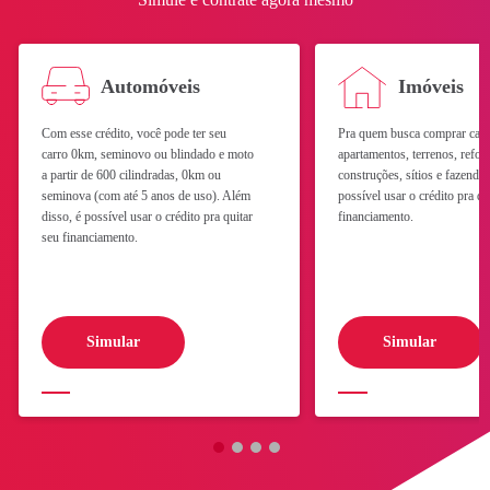
Automóveis
Imóveis
Com esse crédito, você pode ter seu
Pra quem busca comprar casa
carro 0km, seminovo ou blindado e moto
apartamentos, terrenos, refor
a partir de 600 cilindradas, 0km ou
construções, sítios e fazend
seminova (com até 5 anos de uso). Além
possível usar o crédito pra qu
disso, é possível usar o crédito pra quitar
financiamento.
Celular (com DDD)
seu financiamento.
Simular
Simular