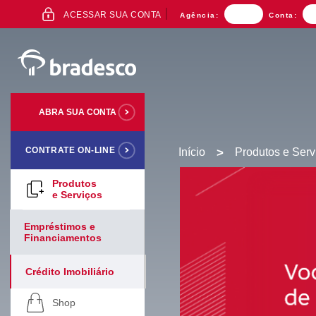
ACESSO
ACESSAR SUA CONTA
Agência:
Conta:
AO
INTERNET
BANKING
ABRA SUA CONTA
CONTRATE ON-LINE
Início
>
Produtos e Serv
Mais buscados
Produtos
e Serviços
Empréstimos e
Financiamentos
Crédito Imobiliário
Shop