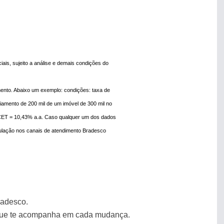
iais, sujeito a análise e demais condições do
ento. Abaixo um exemplo: condições: taxa de
ciamento de 200 mil de um imóvel de 300 mil no
CET = 10,43% a.a. Caso qualquer um dos dados
ulação nos canais de atendimento Bradesco
radesco.
que te acompanha em cada mudança.