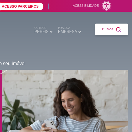
ACESSIBILIDADE
ACESSO PARCEIROS
Fechar
OUTROS
PRA SUA
Busca
PERFIS
EMPRESA
 seu imóvel
ntes