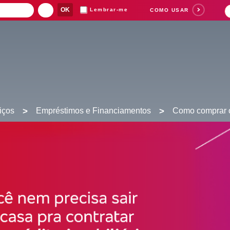
Lembrar-me
COMO USAR
iços
>
Empréstimos e Financiamentos
>
Como comprar o
Suas buscas rece