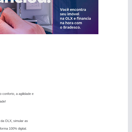
conforto, a agilidade e
ade!
 da OLX, simular as
orma 100% digital.