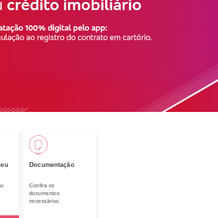
o
Renegociação de
Dívidas
seu
Documentação
so
Confira os
a
documentos
necessários.