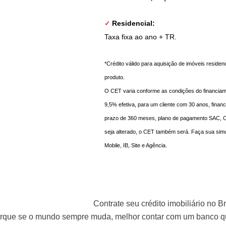
Residencial:
✓
Taxa fixa ao ano + TR.
*Crédito válido para aquisição de imóveis residenc
produto.
O CET varia conforme as condições do financiam
9,5% efetiva, para um cliente com 30 anos, finan
prazo de 360 meses, plano de pagamento SAC, 
seja alterado, o CET também será. Faça sua sim
Mobile, IB, Site e Agência.
Contrate seu crédito imobiliário no B
rque se o mundo sempre muda, melhor contar com um banco 