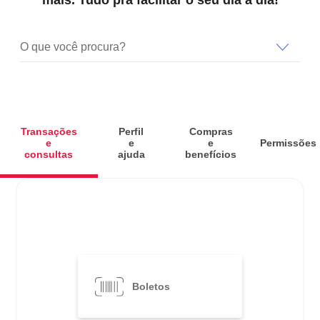
SEPARAMOS PARA VOCÊ
Antecipação
Renegoc
O que você procura?
Imposto de
Bradesco
de
renda
Explica
Dívidas
Transações
Perfil
Compras
e
e
e
Permissões
consultas
ajuda
benefícios
Boletos