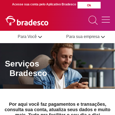
Acesse sua conta pelo Aplicativo Bradesco
Ok
Para Você
Para sua empresa
MAIS BUSCADOS
SUAS BUSCAS
Serviços
RECENTES
Bradesco
Por aqui você faz pagamentos e transações,
consulta sua conta, atualiza seus dados e muito
mais. Tudo pra facilitar o seu dia a dia!