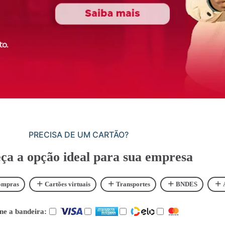
PRECISA DE UM CARTÃO?
ça a opção ideal para sua empresa
+
+
+
+
ompras
Cartões virtuais
Transportes
BNDES
one a bandeira: