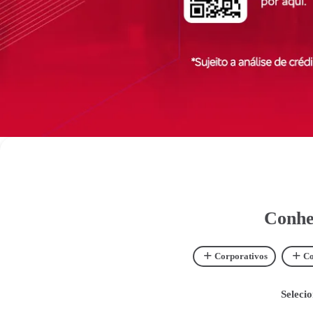
Conhe
+
+
Corporativos
C
Seleci