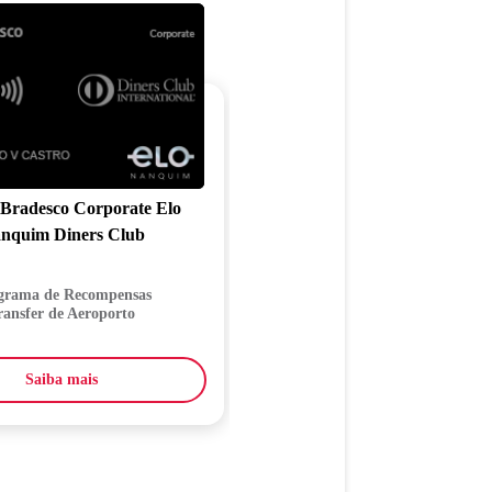
 Bradesco Corporate Elo
Cartão Bradesco Cor
nquim Diners Club
Mastercard Bla
grama de Recompensas
Acesso a salas VI
ransfer de Aeroporto
Programa MEN
Saiba mais
Saiba mais