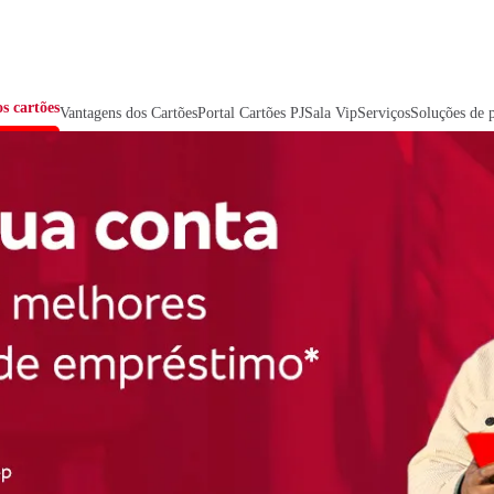
s cartões
Vantagens dos Cartões
Portal Cartões PJ
Sala Vip
Serviços
Soluções de 