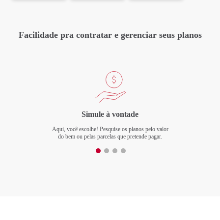
Ao preencher meus dados pessoais, tenho ciência que o tratamento
será realizado de acordo com o
Aviso de Privacidade
.
Facilidade pra contratar e gerenciar seus planos
Enviar
Ao clicar em enviar, vamos salvar os dados que você inseriu e, caso não finalize o
processo de adesão, esses dados serão excluídos automaticamente em 90 dias.
Simule à vontade
Aqui, você escolhe! Pesquise os planos pelo valor
do bem ou pelas parcelas que pretende pagar.
E-mail