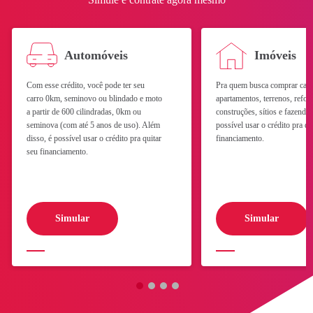
Automóveis
Imóveis
Com esse crédito, você pode ter seu
Pra quem busca comprar casa
carro 0km, seminovo ou blindado e moto
apartamentos, terrenos, refor
a partir de 600 cilindradas, 0km ou
construções, sítios e fazend
seminova (com até 5 anos de uso). Além
possível usar o crédito pra qu
disso, é possível usar o crédito pra quitar
financiamento.
Celular (com DDD)
seu financiamento.
Simular
Simular