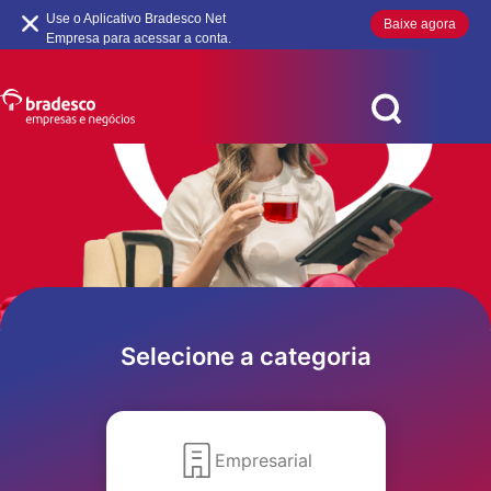
Use o Aplicativo Bradesco Net
Baixe agora
Empresa para acessar a conta.
Benefícios e ofertas
Conheça os cartões
Portal cartões PJ
Serviços
Acessibilidade
MAIS BUSCADOS
SUAS BUSCAS RECENTES
Selecione a categoria
Empresarial