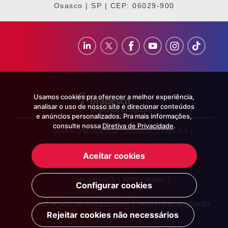
Osasco | SP | CEP: 06029-900
Usamos cookies pra oferecer a melhor experiência,
analisar o uso de nosso site e direcionar conteúdos
e anúncios personalizados. Pra mais informações,
consulte nossa
Diretiva de Privacidade
.
SOBRE O BRADESCO
|
BRADESCO EXPLICA
|
Aceitar cookies
BRADESCO IMPRENSA
|
TRABALHE CONOSCO
|
SEGURANÇA
|
INTEGRIDADE
|
Configurar cookies
RELAÇÃO COM INVESTIDORES
|
PREFERÊNCIA COOKIES
Rejeitar cookies não necessários