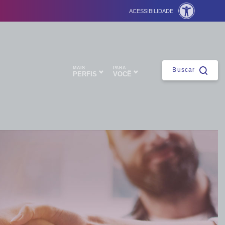
ACESSIBILIDADE
Fechar
MAIS
PARA
Buscar
PERFIS
VOCÊ
ntes