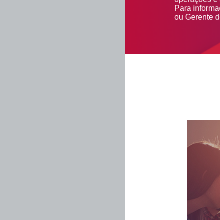
Para informa
ou Gerente 
Tarifas
Previdência
Capitalização
Protesto
Custódia
Qualificada
Prorrogação
de Títulos
Descontados