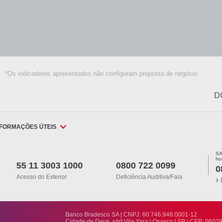
*Os indicadores apresentados não configuram proposta de negócio.
D
NFORMAÇÕES ÚTEIS
SA
ho
55 11 3003 1000
0800 722 0099
0
Acesso do Exterior
Deficiência Auditiva/fala
Banco Bradesco SA | CNPJ: 60.746.948.0001-12
Cidade de Deus, s/nº Vila Yara | Osasco | SP | CEP: 0602