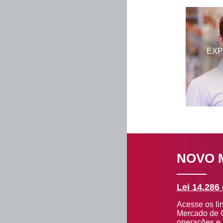
Pagamentos
EX
Recebimentos
Renegociação
de dívida
Duplicata
Escritural
Derivativos
NOVO 
2ª Via de
Lei 14.286
Boleto
Acesse os li
Layout de
Mercado de C
Arquivo
operações e a