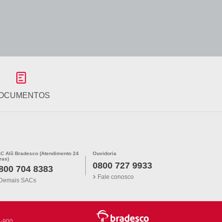
OCUMENTOS
C Alô Bradesco (Atendimento 24
Ouvidoria
ras)
0800 727 9933
800 704 8383
Fale conosco
Demais SACs
9-900