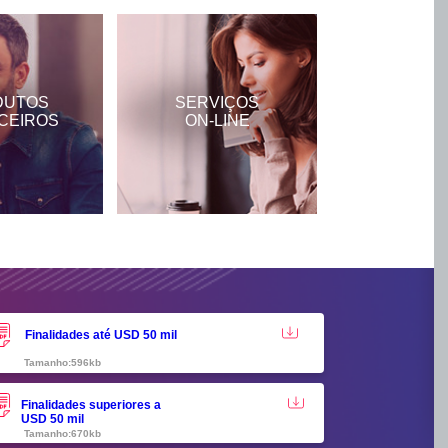
DUTOS
SERVIÇOS
CEIROS
ON-LINE
Finalidades até USD 50 mil
Tamanho:596kb
Finalidades superiores a
USD 50 mil
Tamanho:670kb