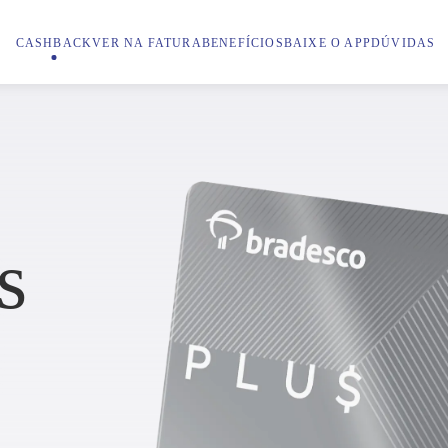
CASHBACK
VER NA FATURA
BENEFÍCIOS
BAIXE O APP
DÚVIDAS
s