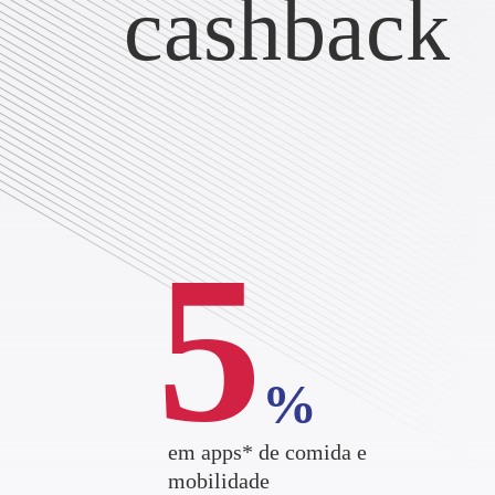
cashback
5
%
em apps* de comida e
mobilidade