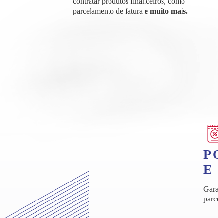
contratar produtos financeiros, como
parcelamento de fatura
e muito mais.
P
E
Gar
parc