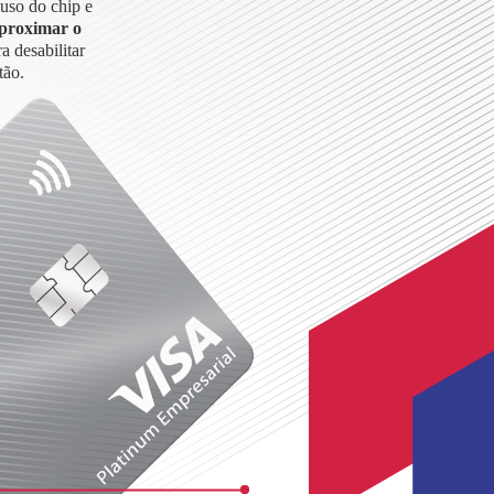
 uso do chip e
aproximar o
a desabilitar
tão.