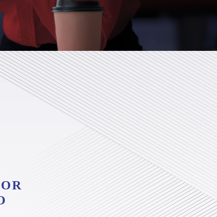
POR
O