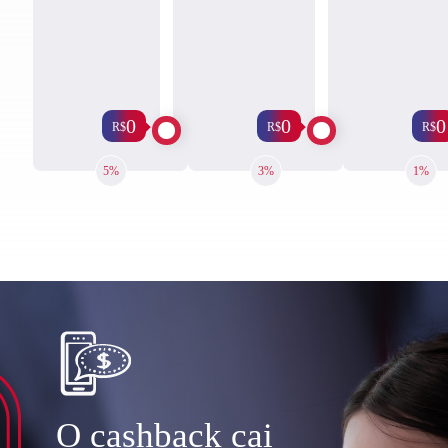
0
0
0
R$
R$
R$
5%
3%
1%
O cashback
cai