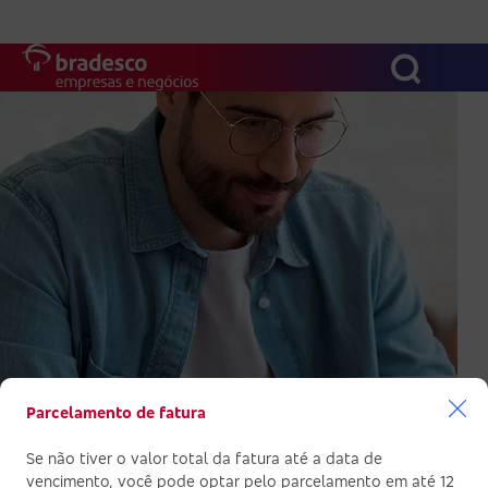
Benefícios e ofertas
Conheça os cartões
Portal cartões PJ
Servicos
Acessibilidade
MAIS BUSCADOS
SUAS BUSCAS RECENTES
Parcelamento de fatura
Se não tiver o valor total da fatura até a data de
vencimento, você pode optar pelo parcelamento em até 12