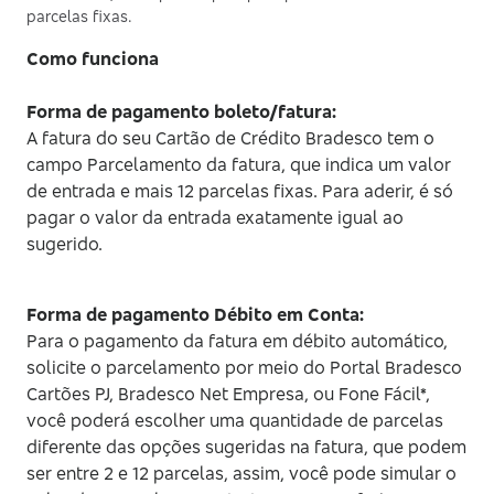
parcelas fixas.
SEPARAMOS PARA VOCÊ
Como funciona
Antecipação
Renegoci
Aqui você encontra todos os
Imposto de
Bradesco
de
serviços que precisa
renda
Explica
Dívidas
Forma de pagamento boleto/fatura:
A fatura do seu Cartão de Crédito Bradesco tem o
campo Parcelamento da fatura, que indica um valor
de entrada e mais 12 parcelas fixas. Para aderir, é só
pagar o valor da entrada exatamente igual ao
sugerido.
Serviços
Serviços de
Seguros e
Serviços
financeiros
Segurança
Assistências
on-line
Forma de pagamento Débito em Conta:
Para o pagamento da fatura em débito automático,
solicite o parcelamento por meio do Portal Bradesco
Limite do cartão
Cartões PJ, Bradesco Net Empresa, ou Fone Fácil*,
de crédito
você poderá escolher uma quantidade de parcelas
diferente das opções sugeridas na fatura, que podem
ser entre 2 e 12 parcelas, assim, você pode simular o
Senha do cartão