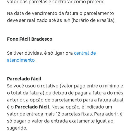
valor das parcelas e contratar como preferir.
de crédito
Na data de vencimento da fatura o parcelamento
deve ser realizado até às 16h (horário de Brasília).
Consultar Extratos
Fone Fácil Bradesco
Desbloqueio de
Se tiver dúvidas, é só ligar pra
central de
Cartão
atendimento
2ª via de Fatura
Parcelado fácil
Se você usou o rotativo (valor pago entre o mínimo e
o total da fatura) ou deixou de pagar a fatura do mês
Reemissão do
anterior, a opção de parcelamento para a fatura atual
Cartão
é o
Parcelado fácil
. Nessa opção, é indicado um
valor de entrada mais 12 parcelas fixas. Para aderir, é
só pagar o valor da entrada exatamente igual ao
Atualização
sugerido.
Cadastral