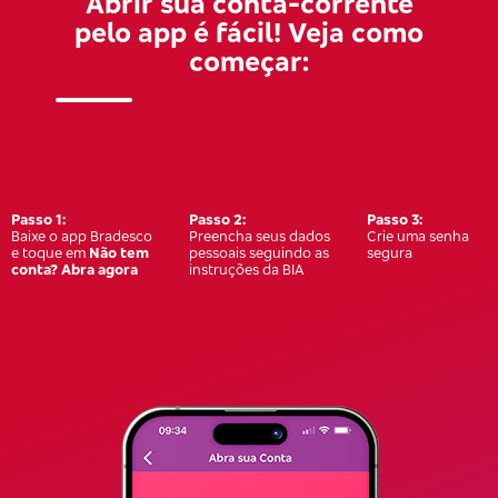
Abrir sua conta-corrente
pelo app é fácil! Veja como
começar:
Passo
1:
Passo
2:
Passo
3:
Baixe o app Bradesco
Preencha seus dados
Crie uma senha
e toque em
Não tem
pessoais seguindo as
segura
conta? Abra agora
instruções da BIA