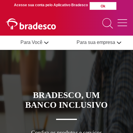
Acesse sua conta pelo Aplicativo Bradesco
Ok
Para Você
Para sua empresa
MAIS BUSCADOS
SUAS BUSCAS
RECENTES
BRADESCO, UM
BANCO INCLUSIVO
Confira os produtos e serviços