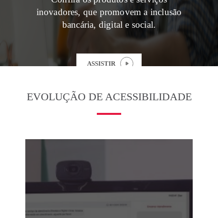
SEPARAMOS PARA VOCÊ
inovadores, que promovem a inclusão
bancária, digital e social.
Antecipação
Renegoc
Imposto de
Bradesco
de
renda
Explica
Dívidas
ASSISTIR
EVOLUÇÃO DE ACESSIBILIDADE