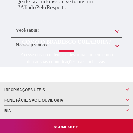
gente faz tudo isso e se torne um
#AliadoPeloRespeito.
Você sabia?
COMO O BRADESCO COLABORA?
Nossos prêmios
Acesse nosso conteúdo e descubra também como
deixar suas comunicações mais inclusivas.
SAIBA MAIS
INFORMAÇÕES ÚTEIS
FONE FÁCIL, SAC E OUVIDORIA
BIA
ACOMPANHE: