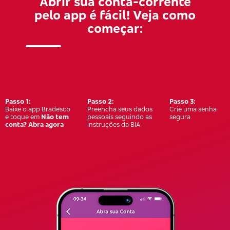
Abrir sua conta-corrente
pelo app é fácil! Veja como
começar:
Passo
1:
Passo
2:
Passo
3:
Baixe o app Bradesco
Preencha seus dados
Crie uma senha
e toque em
Não tem
pessoais seguindo as
segura
conta? Abra agora
instruções da BIA