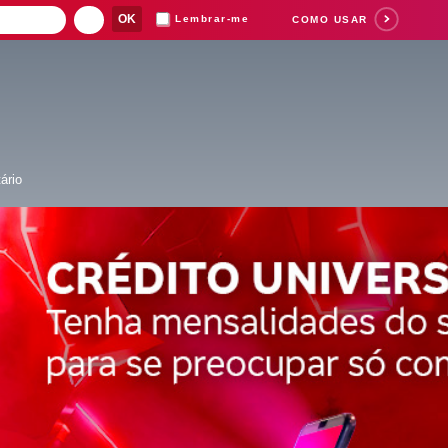
Lembrar-me
COMO USAR
ário
Suas buscas rece