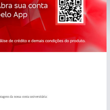
Cartões
Invest
agens da nossa conta universitária: