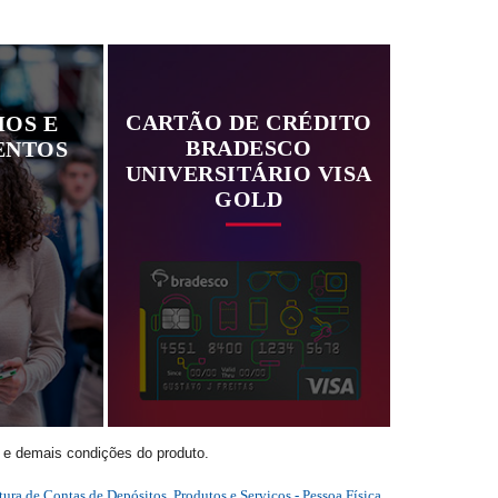
CARTÃO DE CRÉDITO
OS E
BRADESCO
ENTOS
UNIVERSITÁRIO VISA
GOLD
to e demais condições do produto.
ra de Contas de Depósitos, Produtos e Serviços - Pessoa Física