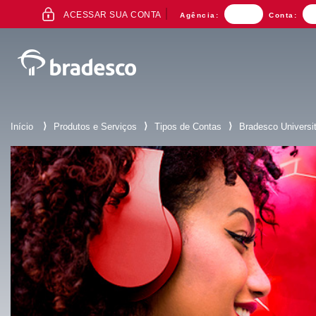
ACESSO
ACESSAR SUA CONTA
Agência:
Conta:
AO
INTERNET
BANKING
⟩
⟩
⟩
Início
Produtos e Serviços
Tipos de Contas
Bradesco Universit
Mais buscados