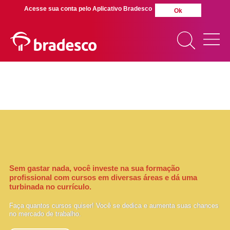
Acesse sua conta pelo Aplicativo Bradesco
Ok
VOLTAR
MAIS BUSCADOS
SUAS BUSCAS
RECENTES
Sem gastar nada, você investe na sua formação
profissional com cursos em diversas áreas e dá uma
turbinada no currículo.
Faça quantos cursos quiser! Você se dedica e aumenta suas chances
no mercado de trabalho.