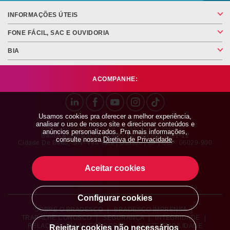
INFORMAÇÕES ÚTEIS
FONE FÁCIL, SAC E OUVIDORIA
BIA
ACOMPANHE:
Usamos cookies pra oferecer a melhor experiência,
analisar o uso de nosso site e direcionar conteúdos e
anúncios personalizados. Pra mais informações,
Banco Bradesco SA | CNPJ: 60.746.948.0001-12
consulte nossa
Diretiva de Privacidade
.
Cidade De Deus, S/nº Vila Yara | Osasco | SP | CEP: 06029-900
Aceitar cookies
Configurar cookies
SOBRE O BRADESCO
|
BRADESCO IMPRENSA
|
TRABALHE CONOSCO
|
SEGURANÇA
|
INTEGRIDADE
|
RELAÇÃO COM INVESTIDORES
|
SUSTENTABILIDADE
Rejeitar cookies não necessários