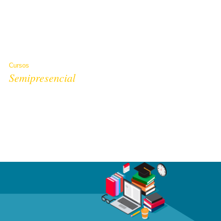
Banco de Dados
Desenvolvimento de Aplicativos
Gestão e Governança
Informática
Cursos
Semipresencial
Cisco Certified Network Associate
Cisco Certified Network Professional
IT Essentials: PC Hardware and Software
Cisco CCNA Security