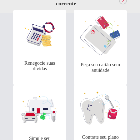
corrente
Antecipação
Bradesco Explica
Renegocia
Imposto de renda
Dívidas
Renegocie suas
Peça seu cartão sem
dívidas
anuidade
Contrate seu plano
Simule seu