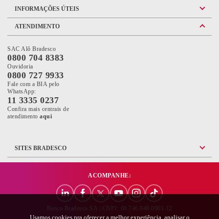
INFORMAÇÕES ÚTEIS
ATENDIMENTO
SAC Alô Bradesco
0800 704 8383
Ouvidoria
0800 727 9933
Fale com a BIA pelo
WhatsApp:
11 3335 0237
Confira mais centrais de
Confira mais informações sobre as Centrais de Atendimento do Brade
atendimento
aqui
SITES BRADESCO
ACOMPANHE:
Banco Bradesco SA | CNPJ: 60.746.948.0001-12
Usamos cookies pra oferecer a melhor experiência, analisar o