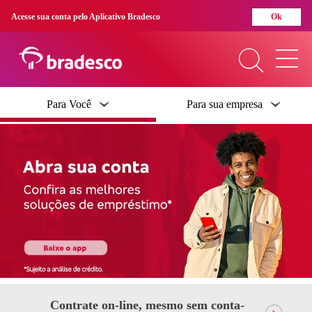
Acesse sua conta pelo Aplicativo Bradesco
Ok
O que você procura?
Para Você
Para sua empresa
Mais buscados
Crédito
Abra Sua Conta
Boleto
Cartão De Crédito
Ipva
Separamos para você
Contrate on-line, mesmo sem conta-