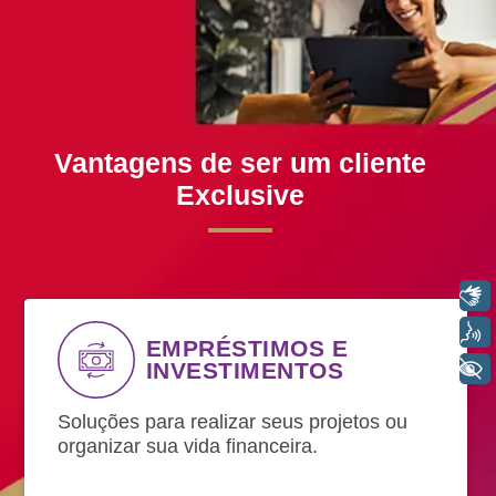
SEPARAMOS PARA VOCÊ
Cartões
Financiamentos
Investim
Vantagens de ser um cliente
Exclusive
Libras
Voz
EMPRÉSTIMOS E
INVESTIMENTOS
+ Acessibilidade
Soluções para realizar seus projetos ou
organizar sua vida financeira.