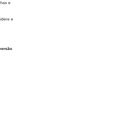
nhas e
idere e
versão