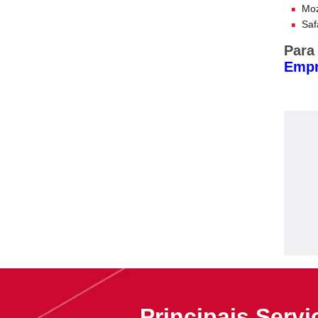
Moz
Saf
Para
Empr
Principais Servi