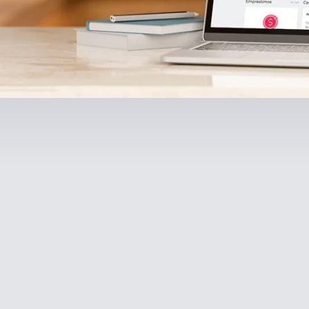
o
Renegociação de
Dívidas