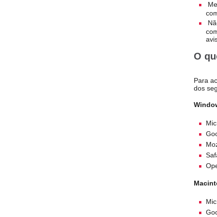
Mes
com
Não
com
avi
O qu
Para ac
dos seg
Windo
Mic
Go
Moz
Saf
Op
Macint
Mic
Go