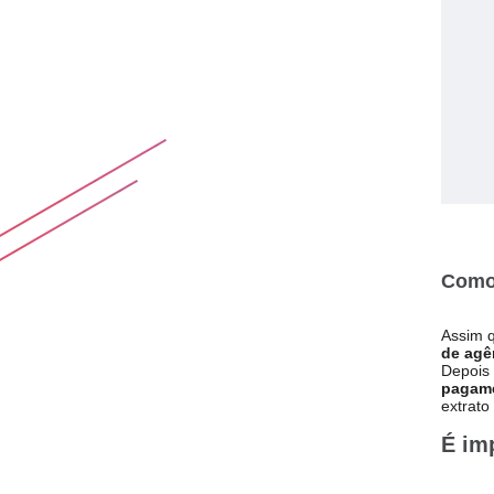
Como
Assim q
de agê
Depois 
pagame
extrato
É im