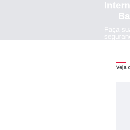
Inter
Ba
Faça su
seguran
Veja 