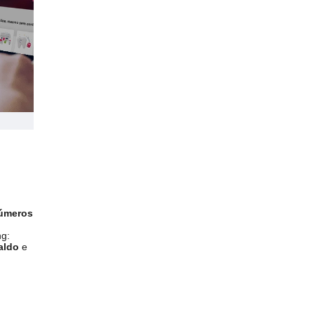
nome, ligue para o
Fone Fácil
.
úmeros
ng:
aldo
e