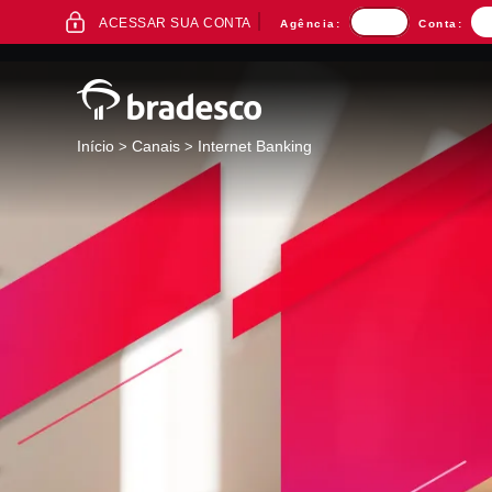
ACESSO
ACESSAR SUA CONTA
Agência:
Conta:
AO
INTERNET
BANKING
Início
Canais
Internet Banking
>
>
Mais buscados