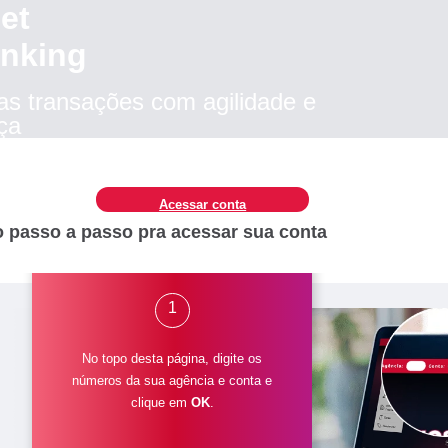
net
nking
as transações com agilidade e
ça
Acessar conta
o passo a passo pra acessar sua conta
1
No topo desta página, digite os
números da sua agência e conta e
clique em
OK
.