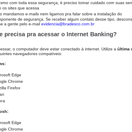
mo com toda essa segurança, é preciso tomar cuidado com suas se
 os sites que acessa
 mandamos e-mails nem ligamos pra falar sobre a instalação do
ponente de segurança. Se receber algum contato desse tipo, descons
se a gente pelo e-mail
evidencia@bradesco.com.br
e precisa pra acessar o Internet Banking?
essar, o computador deve estar conectado à internet. Utilize a
última 
uintes navegadores compatíveis:
ws:
rosoft Edge
ogle Chrome
illa Firefox
ari
era
osh:
rosoft Edge
ogle Chrome