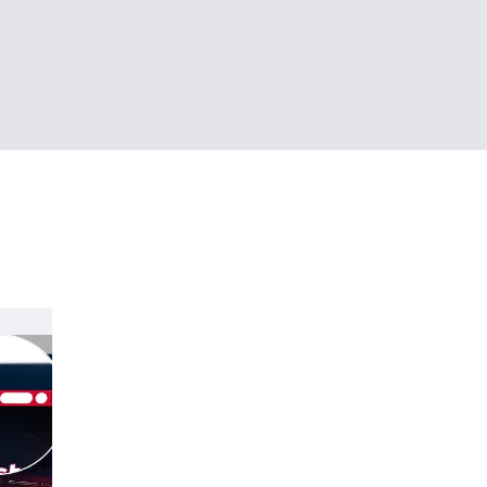
2
Confira se o seu nome apareceu. Se
estiver tudo certo, digite sua
chave
de segurança
que pode estar no app,
no dispositivo físico ou no TAN Code
(cartão). Se não aparecer o seu