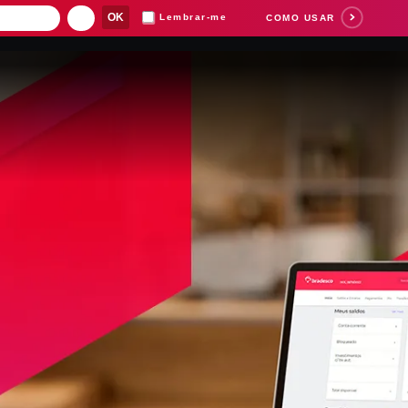
Lembrar-me
COMO USAR
Suas buscas rece