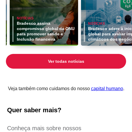
NOTÍCIAS
Bradesco assina
NOTÍCIAS
compromisso global da ONU
Bradesco adere à inic
 é
para promover saúde e
global para avaliar i
Inclusão financeira
climáticos dos negóc
Ver todas notícias
Veja também como cuidamos do nosso
capital humano
.
Quer saber mais?
Conheça mais sobre nossos