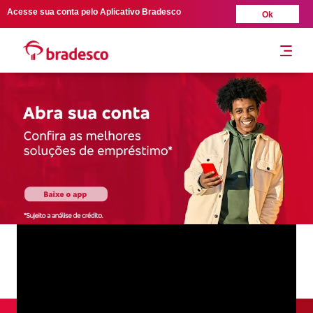
Acesse sua conta pelo Aplicativo Bradesco
Ok
Sustentabilidade no bradesco
Governança e estratégia
Focos de atuação
Últimas notícias
Resultados e publicações
Performance ESG e reconhecimentos
Acessibilidade