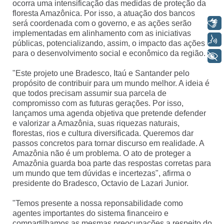
ocorra uma intensificação das medidas de proteção da
floresta Amazônica. Por isso, a atuação dos bancos
Libras
será coordenada com o governo, e as ações serão
implementadas em alinhamento com as iniciativas
Voz
públicas, potencializando, assim, o impacto das ações
para o desenvolvimento social e econômico da região.
+ Acessibilidade
"Este projeto une Bradesco, Itaú e Santander pelo
propósito de contribuir para um mundo melhor. A ideia é
que todos precisam assumir sua parcela de
compromisso com as futuras gerações. Por isso,
lançamos uma agenda objetiva que pretende defender
e valorizar a Amazônia, suas riquezas naturais,
florestas, rios e cultura diversificada. Queremos dar
passos concretos para tornar discurso em realidade. A
Amazônia não é um problema. O ato de proteger a
Amazônia guarda boa parte das respostas corretas para
um mundo que tem dúvidas e incertezas", afirma o
presidente do Bradesco, Octavio de Lazari Junior.
"Temos presente a nossa reponsabilidade como
agentes importantes do sistema financeiro e
compartilhamos as mesmas preocupações a respeito do