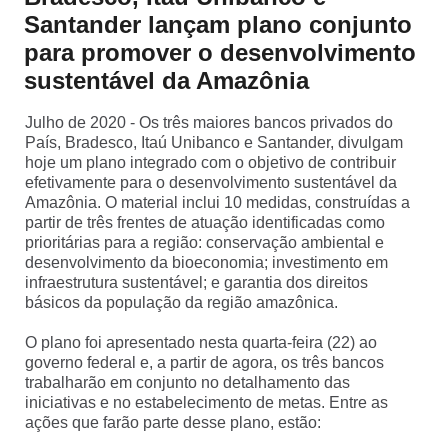
SEPARAMOS PARA VOCÊ
Santander lançam plano conjunto
para promover o desenvolvimento
Antecipação
Renegoc
sustentável da Amazônia
Imposto de
Bradesco
de
renda
Explica
Dívidas
Julho de 2020 - Os três maiores bancos privados do
País, Bradesco, Itaú Unibanco e Santander, divulgam
hoje um plano integrado com o objetivo de contribuir
efetivamente para o desenvolvimento sustentável da
Amazônia. O material inclui 10 medidas, construídas a
partir de três frentes de atuação identificadas como
prioritárias para a região: conservação ambiental e
desenvolvimento da bioeconomia; investimento em
infraestrutura sustentável; e garantia dos direitos
básicos da população da região amazônica.
O plano foi apresentado nesta quarta-feira (22) ao
governo federal e, a partir de agora, os três bancos
trabalharão em conjunto no detalhamento das
iniciativas e no estabelecimento de metas. Entre as
ações que farão parte desse plano, estão: