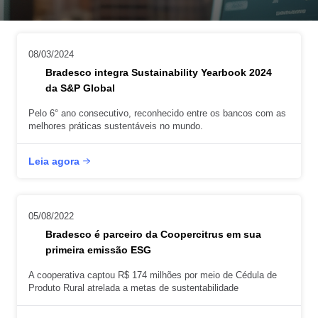
SEPARAMOS PARA VOCÊ
Antecipação
Renegoc
08/03/2024
Imposto de
Bradesco
de
renda
Explica
Dívidas
Bradesco integra Sustainability Yearbook 2024
da S&P Global
Pelo 6° ano consecutivo, reconhecido entre os bancos com as
melhores práticas sustentáveis no mundo.
Leia agora
05/08/2022
Bradesco é parceiro da Coopercitrus em sua
primeira emissão ESG
A cooperativa captou R$ 174 milhões por meio de Cédula de
Produto Rural atrelada a metas de sustentabilidade