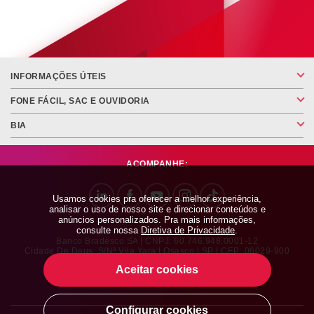
INFORMAÇÕES ÚTEIS
FONE FÁCIL, SAC E OUVIDORIA
BIA
ACOMPANHE:
Usamos cookies pra oferecer a melhor experiência,
analisar o uso de nosso site e direcionar conteúdos e
anúncios personalizados. Pra mais informações,
consulte nossa
Diretiva de Privacidade
.
Banco Bradesco SA | CNPJ: 60.746.948.0001-12
Cidade De Deus, S/nº Vila Yara | Osasco | SP | CEP: 06029-900
Aceitar cookies
Configurar cookies