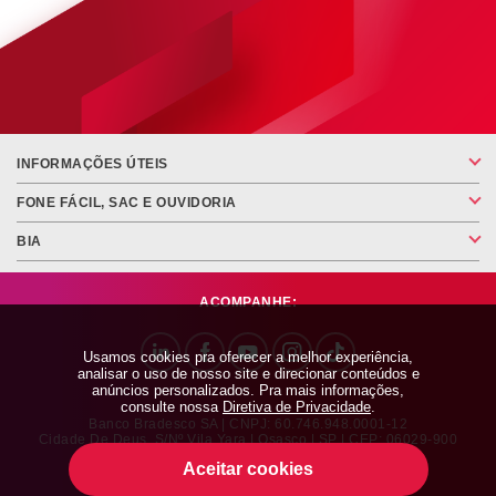
INFORMAÇÕES ÚTEIS
FONE FÁCIL, SAC E OUVIDORIA
BIA
ACOMPANHE:
Usamos cookies pra oferecer a melhor experiência,
analisar o uso de nosso site e direcionar conteúdos e
anúncios personalizados. Pra mais informações,
consulte nossa
Diretiva de Privacidade
.
Banco Bradesco SA | CNPJ: 60.746.948.0001-12
Cidade De Deus, S/nº Vila Yara | Osasco | SP | CEP: 06029-900
Aceitar cookies