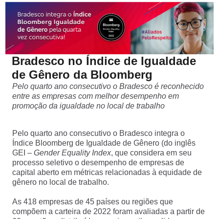
SEPARAMOS PARA VOCÊ
Antecipação
Renegoc
Imposto de
Bradesco
de
renda
Explica
Dívidas
Bradesco no Índice de Igualdade
de Gênero da Bloomberg
Pelo quarto ano consecutivo o Bradesco é reconhecido
entre as empresas com melhor desempenho em
promoção da igualdade no local de trabalho
Pelo quarto ano consecutivo o Bradesco integra o
Índice Bloomberg de Igualdade de Gênero (do inglês
GEI –
Gender Equality Index
, que considera em seu
processo seletivo o desempenho de empresas de
capital aberto em métricas relacionadas à equidade de
gênero no local de trabalho.
As 418 empresas de 45 países ou regiões que
compõem a carteira de 2022 foram avaliadas a partir de