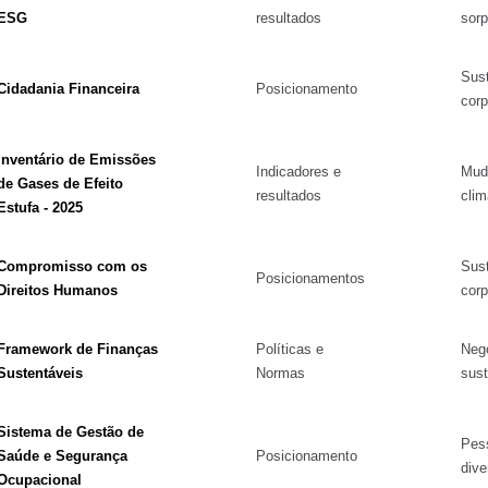
ESG
resultados
sorp
Sust
Cidadania Financeira
Posicionamento
corp
Inventário de Emissões
Indicadores e
Mud
de Gases de Efeito
resultados
clim
Estufa - 2025
Compromisso com os
Sust
Posicionamentos
Direitos Humanos
corp
Framework de Finanças
Políticas e
Neg
Sustentáveis
Normas
sust
Sistema de Gestão de
Pes
Saúde e Segurança
Posicionamento
dive
Ocupacional