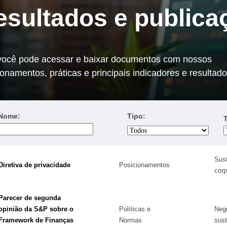
esultados e publica
você pode acessar e baixar documentos com nossos
ionamentos, práticas e principais indicadores e resultado
o
Renegociação de
Dívidas
Nome:
Tipo:
Sust
Diretiva de privacidade
Posicionamentos
corp
Parecer de segunda
opinião da S&P sobre o
Políticas e
Neg
Framework de Finanças
Normas
sust