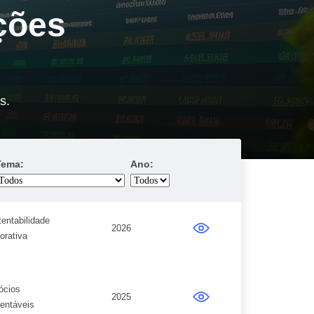
ções
s.
Cartões
Inves
Tema:
Ano:
entabilidade
2026
orativa
ócios
2025
entáveis