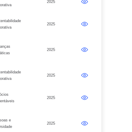
2025
orativa
entabilidade
2025
orativa
anças
2025
áticas
entabilidade
2025
orativa
ócios
2025
entáveis
soas e
2025
rsidade