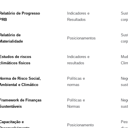
Relatório de Progresso
Indicadores e
Sust
PRB
Resultados
corp
Relatório de
Sust
Posicionamentos
Materialidade
corp
Estudos de riscos
Indicadores e
Mud
climáticos físicos
resultados
Clim
Norma de Risco Social,
Políticas e
Neg
Ambiental e Climático
normas
sust
Framework de Finanças
Políticas e
Neg
Sustentáveis
Normas
sust
Capacitação e
Pes
Posicionamento