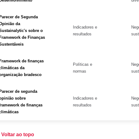
Desenvolvimento
dive
Parecer de Segunda
Opinião da
Indicadores e
Neg
Sustainalytic's sobre o
resultados
sust
Framework de Finanças
Sustentáveis
Framework de finanças
Políticas e
Neg
climáticas da
normas
sust
organização bradesco
Parecer de segunda
opinião sobre
Indicadores e
Neg
framework de finanças
resultados
sust
climáticas
Voltar ao topo