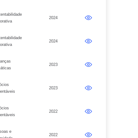
entabilidade
2024
orativa
entabilidade
2024
orativa
anças
2023
áticas
ócios
2023
entáveis
ócios
2022
entáveis
soas e
2022