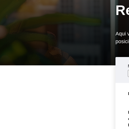
R
Separamos para você
Aqui 
posic
Bradesc
Antecipação Imposto de renda
Explica