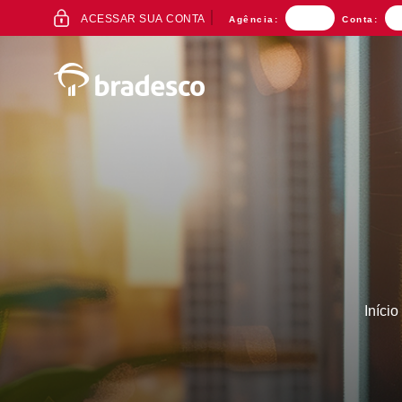
ACESSO
ACESSAR SUA CONTA
Agência:
Conta:
AO
INTERNET
BANKING
Mais buscados
Início