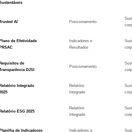
Sustentáveis
Sust
Trusted AI
Posicionamento
corp
Plano de Efetividade
Indicadores e
Sust
PRSAC
Resultados
corp
Requisitos de
Sust
Posicionamento
Transparência DJSI
corp
Relatório Integrado
Relatório
Sust
2025
Integrado
corp
Relatório
Sust
Relatório ESG 2025
Integrado
corp
Planilha de Indicadores
Indicadores e
Sust