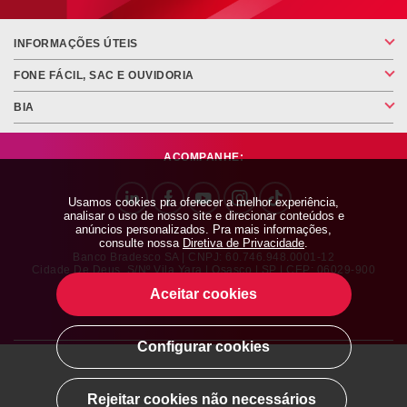
INFORMAÇÕES ÚTEIS
FONE FÁCIL, SAC E OUVIDORIA
BIA
ACOMPANHE:
Usamos cookies pra oferecer a melhor experiência,
analisar o uso de nosso site e direcionar conteúdos e
anúncios personalizados. Pra mais informações,
consulte nossa
Diretiva de Privacidade
.
Banco Bradesco SA | CNPJ: 60.746.948.0001-12
Cidade De Deus, S/nº Vila Yara | Osasco | SP | CEP: 06029-900
Aceitar cookies
Configurar cookies
SOBRE O BRADESCO
|
BRADESCO IMPRENSA
|
TRABALHE CONOSCO
|
SEGURANÇA
|
INTEGRIDADE
|
RELAÇÃO COM INVESTIDORES
|
SUSTENTABILIDADE
Rejeitar cookies não necessários