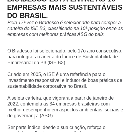
SEPARAMOS PARA VOCÊ
EMPRESAS MAIS SUSTENTÁVEIS
DO BRASIL.
Antecipação
Renegoc
Pela 17ª vez o Bradesco é selecionado para compor a
Imposto de
Bradesco
de
carteira do ISE B3, classificado na 10ª posição entre as
renda
Explica
Dívidas
empresas com melhores práticas ASG do país
O Bradesco foi selecionado, pelo 17o ano consecutivo,
para integrar a carteira do Índice de Sustentabilidade
Empresarial da B3 (ISE B3).
Criado em 2005, o ISE é uma referência para o
investimento responsável e indutor de boas práticas de
sustentabilidade corporativa no Brasil.
A seleta carteira, que vigorará a partir de janeiro de
2022, contempla as 34 empresas brasileiras com
melhor desempenho em aspectos ambientais, sociais e
de governança (ASG).
Ser parte índice, desde a sua criação, reforça o