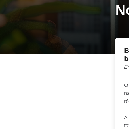
No
Separamos para você
Bradesc
Antecipação Imposto de renda
Explica
B
b
Em
O 
na
ró
A 
t