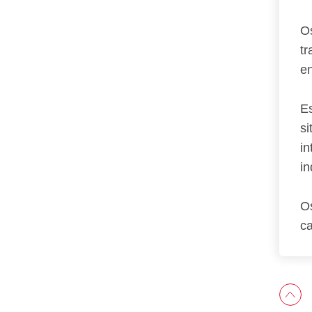
Os
tr
en
Es
si
in
in
Os
ca