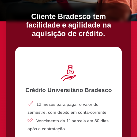
SEPARAMOS PARA VOCÊ
Cliente Bradesco tem
Antecipação
Renegoc
facilidade e agilidade na
Imposto de
Bradesco
de
renda
Explica
Dívidas
aquisição de crédito.
Crédito Universitário Bradesco
12 meses para pagar o valor do
semestre, com débito em conta-corrente
Vencimento da 1ª parcela em 30 dias
após a contratação