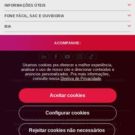
INFORMAÇÕES ÚTEIS
FONE FÁCIL, SAC E OUVIDORIA
BIA
ACOMPANHE:
Usamos cookies pra oferecer a melhor experiência,
analisar o uso de nosso site e direcionar conteúdos e
anúncios personalizados. Pra mais informações,
Banco Bradesco SA | CNPJ: 60.746.948.0001-12
consulte nossa
Diretiva de Privacidade
.
Cidade De Deus, S/nº Vila Yara | Osasco | SP | CEP: 06029-900
Aceitar cookies
Configurar cookies
SOBRE O BRADESCO
|
BRADESCO IMPRENSA
|
TRABALHE CONOSCO
|
SEGURANÇA
|
INTEGRIDADE
|
RELAÇÃO COM INVESTIDORES
|
SUSTENTABILIDADE
Rejeitar cookies não necessários
|
PREFERÊNCIA COOKIES