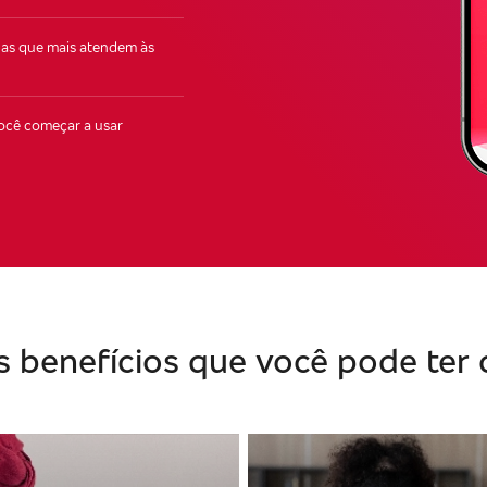
as que mais atendem às
você começar a usar
s benefícios que você pode ter 