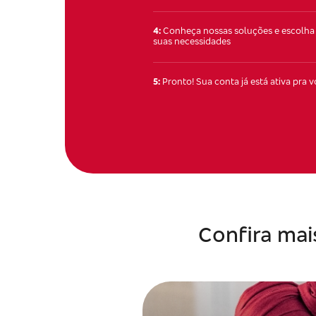
4:
Conheça nossas soluções e escolha 
suas necessidades
5:
Pronto! Sua conta já está ativa pra 
Confira mai