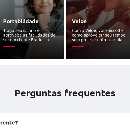
Portabilidade
Veloe
Traga seu salário e
Com a Veloe, você escolhe
aproveite as facilidades de
como aproveitar seu tempo,
ser um cliente Bradesco.
sem precisar enfrentar filas.
Perguntas frequentes
rrente?