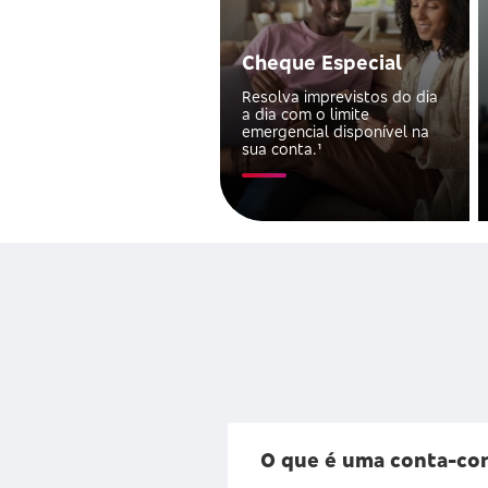
Cheque Especial
Resolva imprevistos do dia
a dia com o limite
emergencial disponível na
sua conta.​¹
O que é uma conta-co