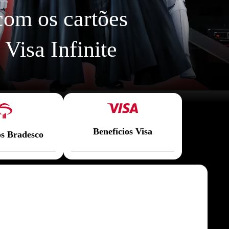
com os cartões
Quero este
Quero este
Visa Infinite
Benefícios Visa
os Bradesco