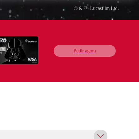
© & ™ Lucasfilm Ltd.
Pedir agora