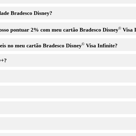
dade Bradesco Disney?
©
posso pontuar 2% com meu cartão Bradesco Disney
Visa I
©
veis no meu cartão Bradesco Disney
Visa Infinite?
y+?
Disneyland, incluindo compras mobile
 Walt Disney World® Resort, Disneyland® Resort & Aulani Disney Haw
ey e terceiros), incluindo compras mobile
y World® Resort, Disneyland® Resort & Aulani Disney Hawaii Resort
a
ct – Disneyland California