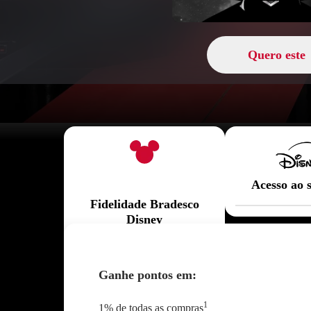
Quero este
Quero este
Acesso ao 
Fidelidade Bradesco
Disney
Ganhe pontos em:
1
1% de todas as compras