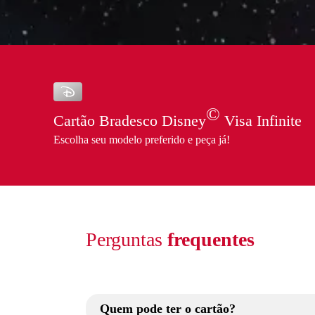
©
Cartão Bradesco Disney
Visa Infinite
Escolha seu modelo preferido e peça já!
Perguntas
frequentes
Quem pode ter o cartão?