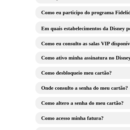
Como eu participo do programa Fideli
Em quais estabelecimentos da Disney 
Como eu consulto as salas VIP disponí
Como ativo minha assinatura no Disne
Compras nos parques Walt Disney World e 
Despesas e compras realizadas nos resorts
Compras nas Lojas da Disney Springs (Disn
Como desbloqueio meu cartão?
Lojas terceiras participantes
Onde consulto a senha do meu cartão?
Propriedades Disney Vacation Club
Cruzeiros e compras a bordo
Como altero a senha do meu cartão?
Disney Stores fora dos resorts Walt Disne
El Capitan Theatre – Los Angeles Californi
Espetáculos Disney na Broadway
Como acesso minha fatura?
Qualquer propriedade Disney Internacional
Lojas terceiras em Downtown Disney Distri