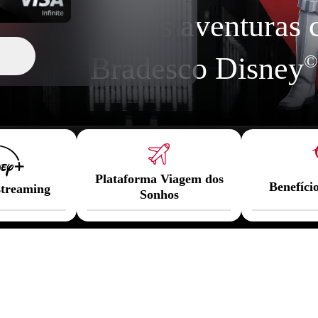
Várias aventuras 
Quero este
Bradesco Disney
©
Plataforma Viagem dos
Benefíci
streaming
Sonhos