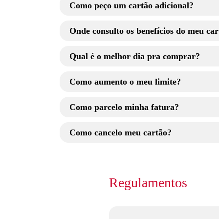
PayPal
Como peço um cartão adicional?
Onde consulto os benefícios do meu car
Qual é o melhor dia pra comprar?
Como aumento o meu limite?
Como parcelo minha fatura?
Ao pagar o valor exato indicado em
Parc
Como cancelo meu cartão?
Pelo app Bradesco Cartões
Pelo internet banking (computador)
Pela Central de Atendimento
Por BDN (Depósito de Validação Bradesc
Regulamentos