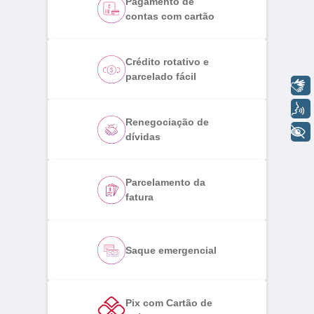
Pagamento de
contas com cartão
Crédito rotativo e
parcelado fácil
Libras
Voz
Renegociação de
+ Acessibilidade
dívidas
Parcelamento da
fatura
Saque emergencial
Pix com Cartão de