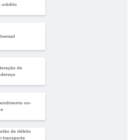
 crédito
foemail
teração de
ndereço
tendimento on-
ne
rtão de débito
 transporte