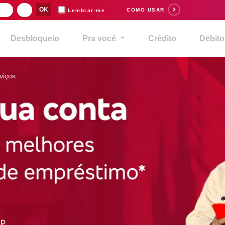
COMO USAR
Lembrar-me
Desbloqueio
Pra você
Crédito
Débito
viços