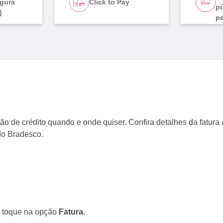
gura
Click to Pay
pú
)
p
ão de crédito quando e onde quiser. Confira detalhes da fatura 
do Bradesco.
e toque na opção
Fatura.