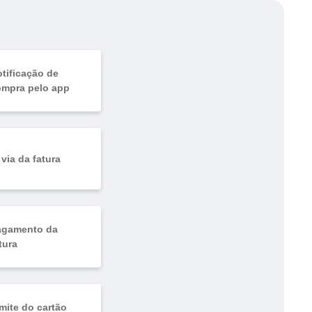
tificação de
ompra pelo app
 via da fatura
agamento da
tura
mite do cartão