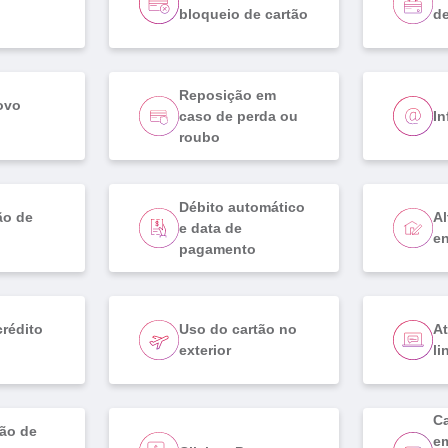
bloqueio de cartão
de
Reposição em
ovo
caso de perda ou
In
roubo
Débito automático
ão de
Al
e data de
e
pagamento
crédito
Uso do cartão no
A
exterior
li
Ca
ão de
em