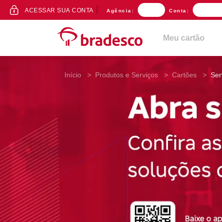
ACESSO
ACESSAR SUA CONTA
Agência:
Conta:
AO
INTERNET
BANKING
Meu cartão
Início
Produtos e Serviços
Cartões
Ser