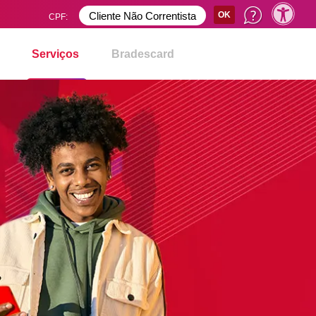
.
CPF:
Serviços
Bradescard