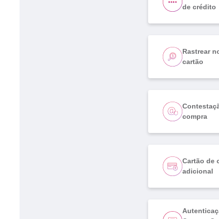
de crédito
Rastrear n
cartão
Contestaç
compra
Cartão de 
adicional
Autenticaç