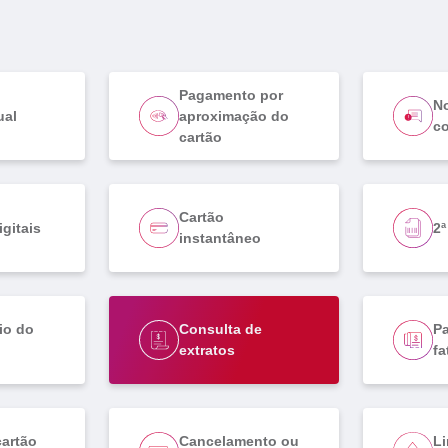
Pagamento por
No
ual
aproximação do
c
cartão
Cartão
igitais
2ª
instantâneo
io do
Consulta de
P
extratos
fa
artão
Cancelamento ou
Li