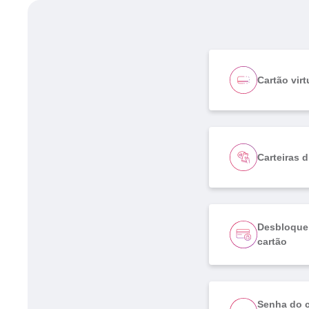
Cartão virt
Carteiras d
Desbloque
cartão
Senha do c