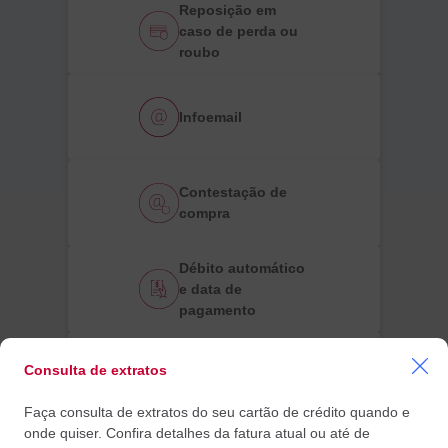
Reposição em
caso de perda ou
roubo
Infoemail
Contestação de
compra
Débito automático
e data de
pagamento
Alteração de
Consulta de extratos
endereço
Faça consulta de extratos do seu cartão de crédito quando e
onde quiser. Confira detalhes da fatura atual ou até de