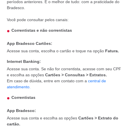
Cartão de crédito
períodos anteriores. E o melhor de tudo: com a praticidade do
adicional
Bradesco.
Você pode consultar pelos canais:
Uso do cartão no
Correntistas e não correntistas
exterior
App Bradesco Cartões:
Atendimento on-
Acesse sua conta, escolha o cartão e toque na opção
Fatura.
line
Internet Banking:
Acesse sua conta. Se não for correntista, acesse com seu CPF
Autenticação de
e escolha as opções
Cartões > Consultas > Extratos.
Compra Segura
Em caso de dúvida, entre em contato com a
central de
(3D Secure)
atendimento.
Correntistas
Click to Pay
App Bradesco:
Cartão de débito
Acesse sua conta e escolha as opções
Cartões > Extrato do
em transporte
cartão.