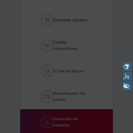
Carteiras digitais
Cartão
instantâneo
Libras
2ª via da fatura
Voz
+ Acessibilidade
Desbloqueio do
cartão
Consulta de
extratos