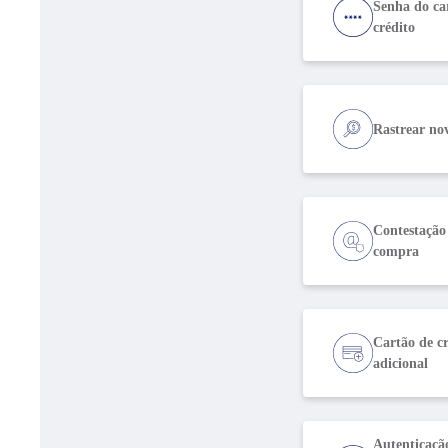
Senha do ca
crédito
Rastrear no
Contestação
compra
Cartão de cr
adicional
Autenticaçã