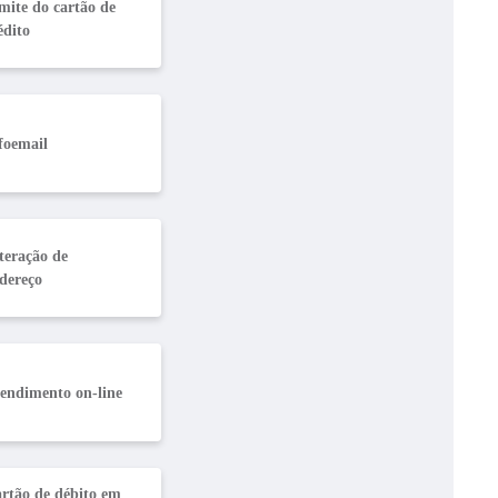
mite do cartão de
édito
foemail
teração de
dereço
endimento on-line
rtão de débito em