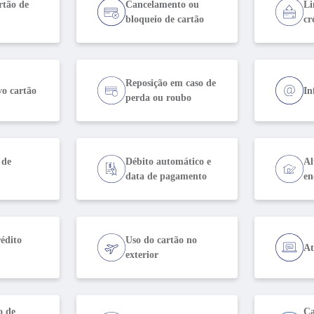
rtão de
Cancelamento ou
Li
bloqueio de cartão
cr
Reposição em caso de
vo cartão
In
perda ou roubo
 de
Débito automático e
Al
data de pagamento
en
édito
Uso do cartão no
At
exterior
o de
Ca