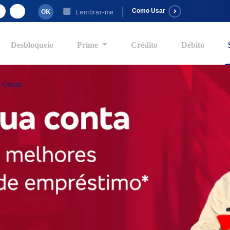
Como Usar
Lembrar-me
Desbloqueio
Prime
Crédito
Débito
s Online