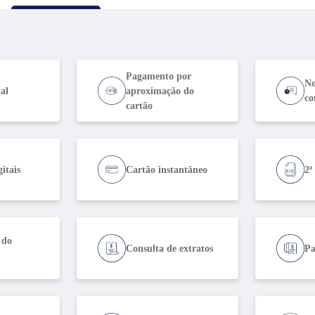
Pagamento por
No
al
aproximação do
co
cartão
gitais
Cartão instantâneo
2ª
 do
Consulta de extratos
Pa