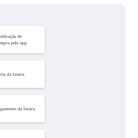
tificação de
mpra pelo app
 via da fatura
gamento da fatura