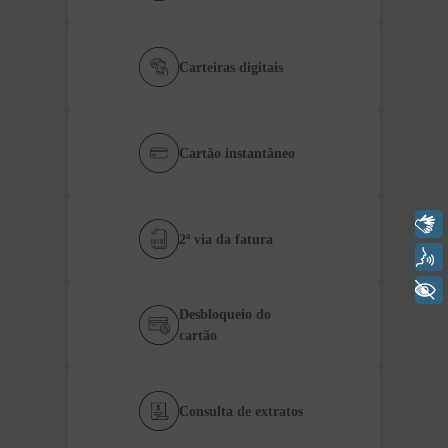
Carteiras digitais
Cartão instantâneo
Libras
2ª via da fatura
Voz
+ Acessibilidade
Desbloqueio do
cartão
Consulta de extratos