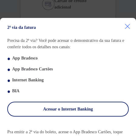
Cartão de crédito
adicional
Uso do cartão no
2ª via da fatura
exterior
Precisa da 2ª via? Você pode acessar o demonstrativo da sua fatura e
conferir todos os detalhes nos canais:
Atendimento on-line
App Bradesco
App Bradesco Cartões
Autenticação de
Internet Banking
Compra Segura (3D
Secure)
BIA
Click to Pay
Acessar o Internet Banking
Cartão de débito em
Pra emitir a 2ª via do boleto, acesse o App Bradesco Cartões, toque
transporte público e