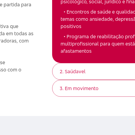
psicológico, social, jurídico e fi
e partida para
• Encontros de saúde e qualidad
temas como ansiedade, depressã
ativa que
positivos
da em todas as
• Programa de reabilitação pro
radoras, com
multiprofissional para quem est
afastamentos
 se
sso com o
2. Saúdavel
3. Em movimento