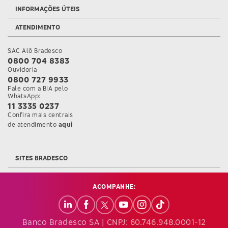
INFORMAÇÕES ÚTEIS
ATENDIMENTO
SAC Alô Bradesco
0800 704 8383
Ouvidoria
0800 727 9933
Fale com a BIA pelo
WhatsApp:
11 3335 0237
Confira mais centrais
Confira mais informações sobre as Centr
de atendimento
aqui
SITES BRADESCO
ACOMPANHE:
Banco Bradesco SA | CNPJ: 60.746.948.0001-12