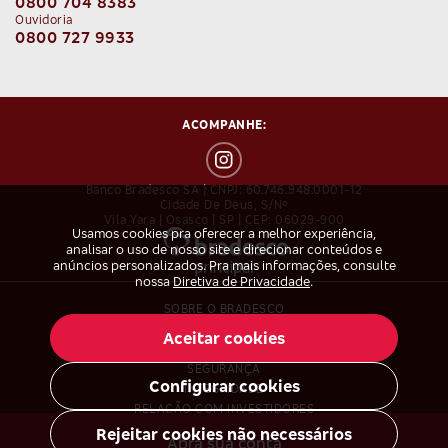
0800 704 8383
Ouvidoria
0800 727 9933
ACOMPANHE:
Banco Bradesco SA | CNPJ: 60.746.948.0001-12
Cidade De Deus, S/nº
Vila Yara | Osasco | SP | CEP: 06029-900
Usamos cookies pra oferecer a melhor experiência,
analisar o uso de nosso site e direcionar conteúdos e
anúncios personalizados. Pra mais informações, consulte
nossa
Diretiva de Privacidade
.
SOBRE O BRADESCO
BRADESCO IMPRENSA
Aceitar cookies
TRABALHE CONOSCO
SEGURANÇA
Configurar cookies
INTEGRIDADE
RELAÇÃO COM INVESTIDORES
SUSTENTABILIDADE
Rejeitar cookies não necessários
Abra sua conta