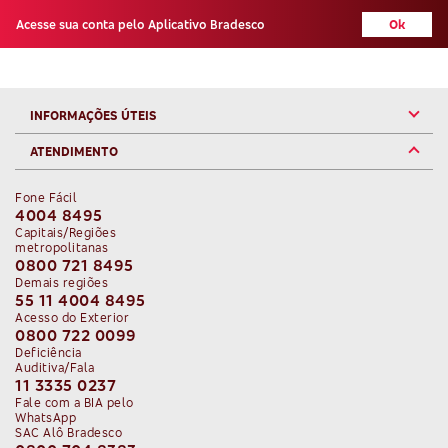
Acesse sua conta pelo Aplicativo Bradesco
Ok
Err -
-
e.replaceAll is not a function
https://publish-p128342-e1259725.adobeaemcloud.com
INFORMAÇÕES ÚTEIS
ATENDIMENTO
Fone Fácil
4004 8495
Capitais/Regiões
metropolitanas
0800 721 8495
Demais regiões
55 11 4004 8495
Acesso do Exterior
0800 722 0099
Deficiência
Auditiva/Fala
11 3335 0237
Fale com a BIA pelo
WhatsApp
SAC Alô Bradesco