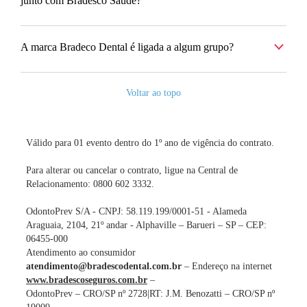
junto com Bradesco Saúde?
A marca Bradeco Dental é ligada a algum grupo?
Voltar ao topo
Válido para 01 evento dentro do 1º ano de vigência do contrato.
Para alterar ou cancelar o contrato, ligue na Central de
Relacionamento: 0800 602 3332.
OdontoPrev S/A - CNPJ: 58.119.199/0001-51 - Alameda
Araguaia, 2104, 21º andar - Alphaville – Barueri – SP – CEP:
06455-000
Atendimento ao consumidor
atendimento@bradescodental.com.br
– Endereço na internet
www.bradescoseguros.com.br
–
OdontoPrev – CRO/SP nº 2728|RT: J.M. Benozatti – CRO/SP nº