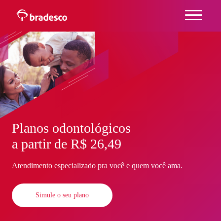
Ir
para
o
conteúdo
Ir
para
o
menu
Ir
para
o
rodapé
Planos odontológicos
a partir de
R$ 26,49
Atendimento especializado pra você e quem você ama.
Simule o seu plano