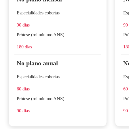
Especialidades cobertas
Esp
90 dias
90 
Prótese (rol mínimo ANS)
Pr
180 dias
180
No plano anual
N
Especialidades cobertas
Esp
60 dias
60 
Prótese (rol mínimo ANS)
Pr
90 dias
90 