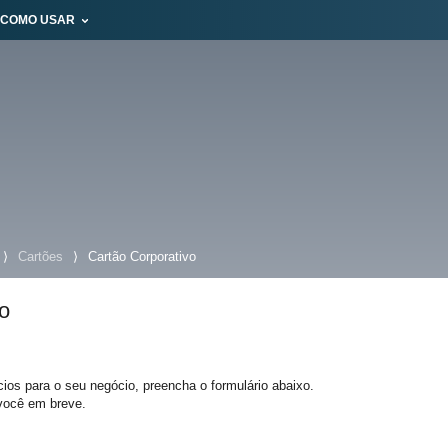
COMO USAR
⟩
Cartões
⟩
Cartão Corporativo
o
ios para o seu negócio, preencha o formulário abaixo.
Suas buscas rece
você em breve.