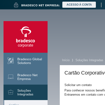
Ir
ACESSO À CONTA
para
o
conteúdo
Ir
para
a
pesquisa
Ir
para
o
menu
Ir
para
Bradesco Global
Início
⟩
Soluções Integradas
o
Solutions
conteúdo
Cartão Corporativ
Bradesco Net
Empresa
Solicitar um contato
Soluções
Para conhecer nossos benefîc
Mais buscados
Integradas
Entraremos em contato com 