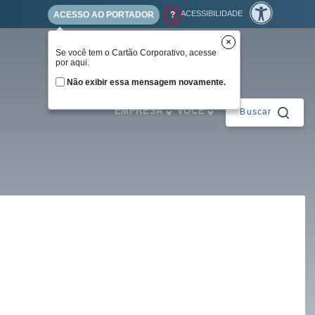
ACESSIBILIDADE
ACESSO AO PORTADOR
?
×
Se você tem o Cartão Corporativo, acesse
por aqui.
Não exibir essa mensagem novamente.
Para sua
Para
EMPRESA
VOCÊ
Buscar
Fechar
ntes