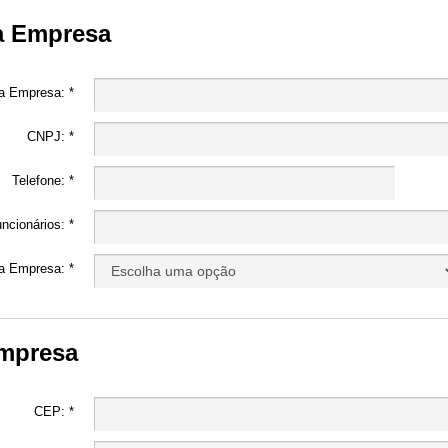
a Empresa
 Empresa: *
CNPJ: *
Telefone: *
cionários: *
a Empresa: *
mpresa
CEP: *